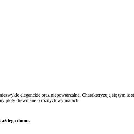
zwykle eleganckie oraz niepowtarzalne. Charakteryzują się tym iż st
my płoty drewniane o różnych wymiarach.
ą każdego domu.