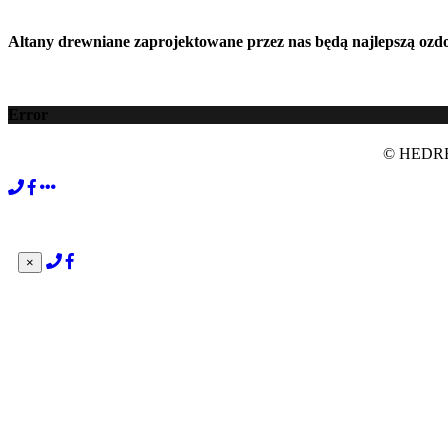
Altany drewniane zaprojektowane przez nas będą najlepszą ozd
Error
© HEDREW
×